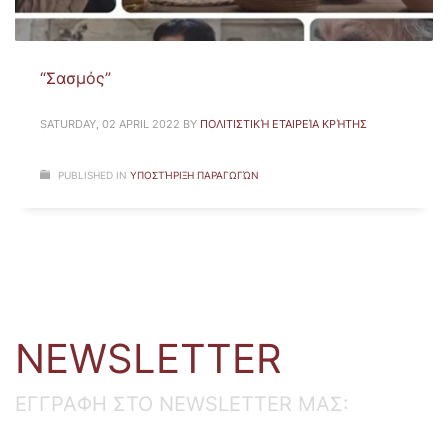
“Σασμός”
SATURDAY, 02 APRIL 2022
BY
ΠΟΛΙΤΙΣΤΙΚΉ ΕΤΑΙΡΕΊΑ ΚΡΉΤΗΣ
PUBLISHED IN
ΥΠΟΣΤΉΡΙΞΗ ΠΑΡΑΓΩΓΏΝ
NEWSLETTER
ΕΓΓΡΑΦΗ ΣΤΟ NEWSLETTER ΜΑΣ: