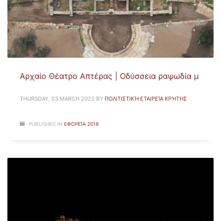
Αρχαίο Θέατρο Απτέρας | Οδύσσεια ραψωδία μ
THURSDAY, 03 MARCH 2022
BY
ΠΟΛΙΤΙΣΤΙΚΉ ΕΤΑΙΡΕΊΑ ΚΡΉΤΗΣ
PUBLISHED IN
ΕΦΟΡΕΊΑ 2018