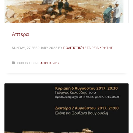
Απτέρα
SUNDAY, 27 FEBRUARY 2022
BY
ΠΟΛΙΤΙΣΤΙΚΉ ΕΤΑΙΡΕΊΑ ΚΡΉΤΗΣ
PUBLISHED IN
ΕΦΟΡΕΊΑ 2017