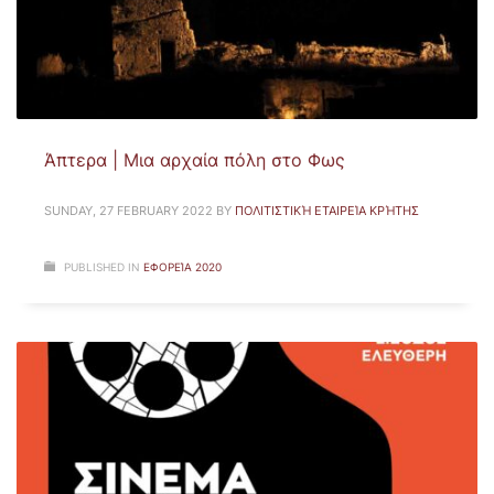
Άπτερα | Μια αρχαία πόλη στο Φως
SUNDAY, 27 FEBRUARY 2022
BY
ΠΟΛΙΤΙΣΤΙΚΉ ΕΤΑΙΡΕΊΑ ΚΡΉΤΗΣ
PUBLISHED IN
ΕΦΟΡΕΊΑ 2020